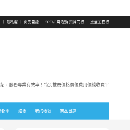
號
隱私權
商品目錄
2023/3月活動-與神同行
進盛工程行
介紹，服務專業有效率！特別推薦價格價位費用價錢收費平
購物車
結帳
我的帳號
商品目錄