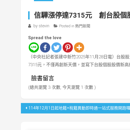
信驊漲停達7315元 創台股
by
stevin
Posted in
熱門新聞
Spread the love
（中央社記者張建中新竹2025年11月28日電）台股股
7315元，不僅再創新天價，並寫下台股個股股價新高
臉書留言
(總共瀏覽 3 次數, 今天瀏覽 1 次數 )
文
114年12月1日起地籍+稅籍異動即時通一站式服務開跑
章