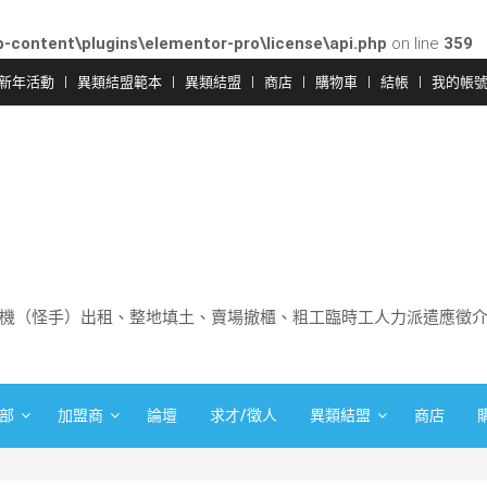
-content\plugins\elementor-pro\license\api.php
on line
359
新年活動
異類結盟範本
異類結盟
商店
購物車
結帳
我的帳
機（怪手）出租、整地填土、賣場撤櫃、粗工臨時工人力派遣應徵
部
加盟商
論壇
求才/徵人
異類結盟
商店