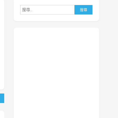
搜
尋
關
鍵
字: