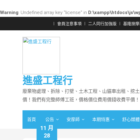
Warning
: Undefined array key "license" in
D:\xampp\htdocs\js\wp
Skip
會員注意事項
二人同行加強版
基隆按摩
to
content
進盛工程行
廢棄物處理、拆除、打壁、土木工程、山貓車出租、挖土
價！我們有完整師傅工班，價格價位費用價錢收費平價！
首頁
公告
安摩師
本期特惠
舒心媒體
11 月
28