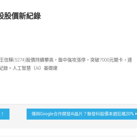
個股股價新紀錄
王信驊(5274)股價持續攀高，盤中強攻漲停，突破7000元關卡，達
紀錄。人工智慧（AI）基礎建
囉！
傳與Google合作開發AI晶片？聯發科股價本週狂飆20%