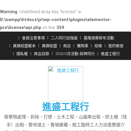
Warning
: Undefined array key "license" in
D:\xampp\htdocs\js\wp-content\plugins\elementor-
pro\license\api.php
on line
359
Skip
會員注意事項
二人同行加強版
基隆按摩新年活動
to
異類結盟範本
異類結盟
商店
購物車
結帳
我的帳號
content
隱私權
商品目錄
2023/3月活動-與神同行
進盛工程行
進盛工程行
廢棄物處理、拆除、打壁、土木工程、山貓車出租、挖土機（怪
手）出租、整地填土、賣場撤櫃、粗工臨時工人力派遣應徵介