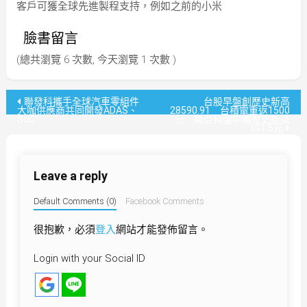
客戶可獲全球先進製程支持，例如之前的小米
臉書留言
(總共瀏覽 6 次數, 今天瀏覽 1 次數 )
文
聯發科攜手全球汽車零組件
台股早盤創歷史新高
大咖供應商共同開發ADAS、
28590.91 台積電重返1500
SoC
元 南亞科盤中觸歷史新高
章
191.5元
導
Leave a reply
覽
Default Comments (0)
Facebook Comments
很抱歉，必須
登入
網站才能發佈留言。
Login with your Social ID