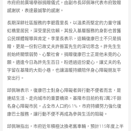
市府府前廣場舉辦捐贈儀式，由副市長邱佩琳代表市府致贈
感謝狀，表達最誠摯的感謝。
長期深耕社區服務的李碧霞里長，以溫柔而堅定的力量守護
虹橋里居民，深受里民信賴，其投入基層服務的身影也曾獲
公民媒體報導與肯定。李里長表示，這輛復康巴士不只是捐
贈，更是一份對已故丈夫許振富先生的深切思念。許先生生
前始終關懷弱勢、心繫社會，捐贈復康巴士正是他未竟的心
願。適逢今日為許先生百日，盼透過這份愛心，讓丈夫的名
字留在基隆的大街小巷，也讓溫暖持續陪伴身心障礙朋友平
安出行。
邱佩琳表示，復康巴士對身心障礙者與行動不便者而言，是
連結生活、走向城市的重要橋梁。基隆市目前約有2萬2千餘
名身心障礙市民，占全市人口約6.1%，市府持續努力強化復
康巴士服務，讓行動不便不再成為參與生活的阻礙。
邱佩琳指出，市府近年積極汰換老舊車輛，預計115年度上半