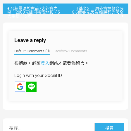
文
台積電法說會前7大外資力
《基金》上周外資提款台股
挺 2000元成目標價地板、5
8.6億美元居首 韓股強力吸金
大重點一次看
章
導
Leave a reply
覽
Default Comments (0)
Facebook Comments
很抱歉，必須
登入
網站才能發佈留言。
Login with your Social ID
搜