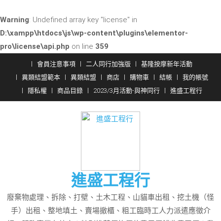
Warning
: Undefined array key "license" in
D:\xampp\htdocs\js\wp-content\plugins\elementor-
pro\license\api.php
on line
359
Skip
會員注意事項
二人同行加強版
基隆按摩新年活動
to
異類結盟範本
異類結盟
商店
購物車
結帳
我的帳號
content
隱私權
商品目錄
2023/3月活動-與神同行
進盛工程行
進盛工程行
廢棄物處理、拆除、打壁、土木工程、山貓車出租、挖土機（怪
手）出租、整地填土、賣場撤櫃、粗工臨時工人力派遣應徵介