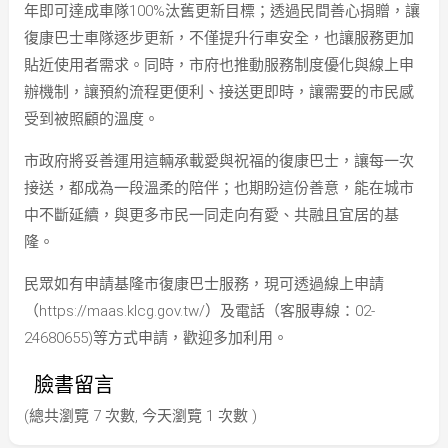
年即可達成車隊100%汰舊更新目標；透過民間善心捐贈，讓
復康巴士車隊逐步更新，不僅提升行車安全，也讓服務更加
貼近使用者需求。同時，市府也推動服務制度優化與線上申
辦機制，讓預約流程更便利、接送更即時，讓需要的市民感
受到被照顧的溫度。
市政府將妥善運用這輛承載愛與祝福的復康巴士，讓每一次
接送，都成為一段溫柔的陪伴；也期盼這份善意，能在城市
中不斷延續，與更多市民一同走向有愛、共融且宜居的基
隆。
民眾如有申請基隆市復康巴士服務，現可透過線上申請
（https://maas.klcg.gov.tw/）及電話（客服專線：02-
24680655)等方式申請，歡迎多加利用。
臉書留言
(總共瀏覽 7 次數, 今天瀏覽 1 次數 )