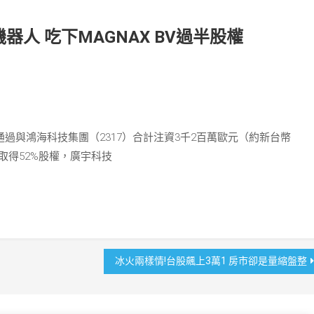
人 吃下MAGNAX BV過半股權
議通過與鴻海科技集團（2317）合計注資3千2百萬歐元（約新台幣
合計取得52%股權，廣宇科技
冰火兩樣情!台股飆上3萬1 房市卻是量縮盤整