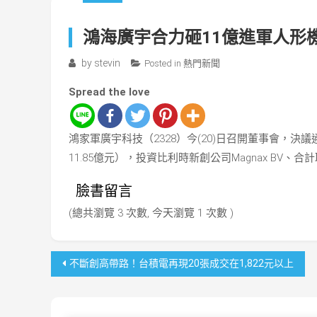
鴻海廣宇合力砸11億進軍人形機器
by
stevin
Posted in
熱門新聞
Spread the love
鴻家軍廣宇科技（2328）今(20)日召開董事會，決
11.85億元），投資比利時新創公司Magnax BV、
臉書留言
(總共瀏覽 3 次數, 今天瀏覽 1 次數 )
文
不斷創高帶路！台積電再現20張成交在1,822元以上
章