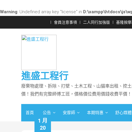
Warning
: Undefined array key "license" in
D:\xampp\htdocs\js\wp
Skip
會員注意事項
二人同行加強版
基隆按摩
to
content
進盛工程行
廢棄物處理、拆除、打壁、土木工程、山貓車出租、挖土
價！我們有完整師傅工班，價格價位費用價錢收費平價！
首頁
公告
安摩師
本期特惠
舒心媒體
1 月
20