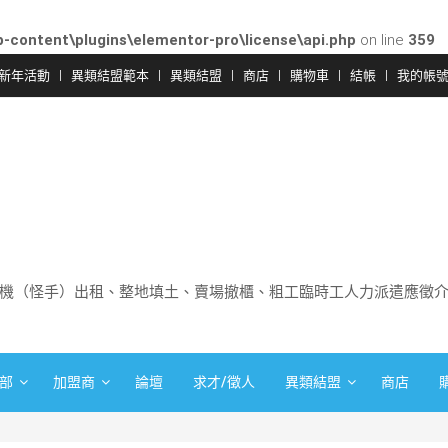
-content\plugins\elementor-pro\license\api.php
on line
359
新年活動
異類結盟範本
異類結盟
商店
購物車
結帳
我的帳
機（怪手）出租、整地填土、賣場撤櫃、粗工臨時工人力派遣應徵
部
加盟商
論壇
求才/徵人
異類結盟
商店