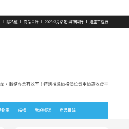
號
隱私權
商品目錄
2023/3月活動-與神同行
進盛工程行
介紹，服務專業有效率！特別推薦價格價位費用價錢收費平
購物車
結帳
我的帳號
商品目錄