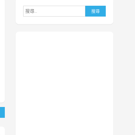
搜
尋
關
鍵
字: