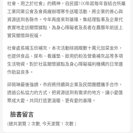
社會、用之於社會」的精神，自民國100年起每年皆結合所屬
工業同業公會及會員廠辦理寒冬送暖活動，將企業的善心與
資源送到各縣市。今年再度來到基隆，集結理監事及企業代
表實地走訪關懷據點，為身心障礙者及長者在農曆年前送上
實質關懷與祝福。
社會處長楊玉欣補充，本次活動除捐贈數十萬元加菜金外，
也提供食品、尿布、看護墊、飲用奶粉及營養補充品等多項
生活物資，對於社區關懷據點及身心障礙福利機構的日常運
作助益良多。
邱佩琳最後強調，市府將持續與企業及民間團體攜手合作，
透過公私協力的方式，把資源送到有需求的地方，讓小愛匯
聚成大愛，共同打造更溫暖、更有愛的基隆。
臉書留言
(總共瀏覽 2 次數, 今天瀏覽 1 次數 )