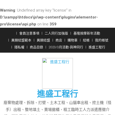
Warning
: Undefined array key "license" in
D:\xampp\htdocs\js\wp-content\plugins\elementor-
pro\license\api.php
on line
359
Skip
會員注意事項
二人同行加強版
基隆按摩新年活動
to
異類結盟範本
異類結盟
商店
購物車
結帳
我的帳號
content
隱私權
商品目錄
2023/3月活動-與神同行
進盛工程行
進盛工程行
廢棄物處理、拆除、打壁、土木工程、山貓車出租、挖土機（怪
手）出租、整地填土、賣場撤櫃、粗工臨時工人力派遣應徵介