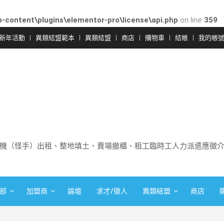
-content\plugins\elementor-pro\license\api.php
on line
359
新年活動
異類結盟範本
異類結盟
商店
購物車
結帳
我的帳
機（怪手）出租、整地填土、賣場撤櫃、粗工臨時工人力派遣應徵
部
加盟商
論壇
求才/徵人
異類結盟
商店