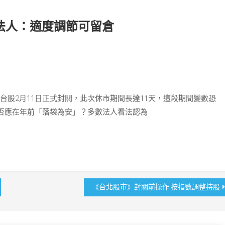
法人：適度調節可留倉
，台股2月11日正式封關，此次休市期間長達11天，這段期間變數恐
否應在年前「落袋為安」？多數法人看法認為
《台北股市》封關前操作 按指數調整持股