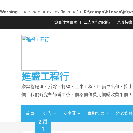
Warning
: Undefined array key "license" in
D:\xampp\htdocs\js\wp
Skip
會員注意事項
二人同行加強版
基隆按摩
to
content
進盛工程行
廢棄物處理、拆除、打壁、土木工程、山貓車出租、挖土
價！我們有完整師傅工班，價格價位費用價錢收費平價！
首頁
公告
安摩師
本期特惠
舒心媒體
2 月
1