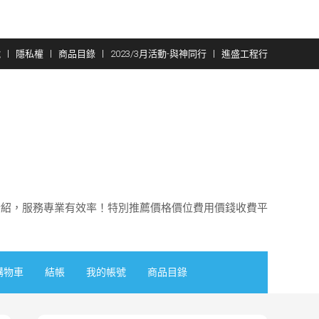
號
隱私權
商品目錄
2023/3月活動-與神同行
進盛工程行
介紹，服務專業有效率！特別推薦價格價位費用價錢收費平
購物車
結帳
我的帳號
商品目錄