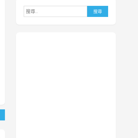
搜
尋
關
鍵
字: