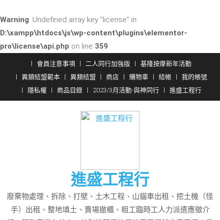
Warning
: Undefined array key "license" in
D:\xampp\htdocs\js\wp-content\plugins\elementor-
pro\license\api.php
on line
359
Skip
會員注意事項
二人同行加強版
基隆按摩新年活動
to
異類結盟範本
異類結盟
商店
購物車
結帳
我的帳號
content
隱私權
商品目錄
2023/3月活動-與神同行
進盛工程行
進盛工程行
廢棄物處理、拆除、打壁、土木工程、山貓車出租、挖土機（怪
手）出租、整地填土、賣場撤櫃、粗工臨時工人力派遣應徵介