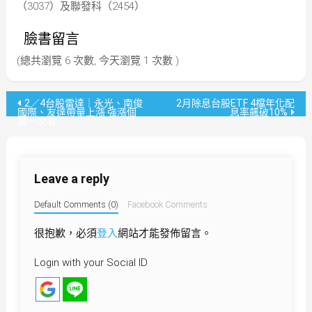
（3037）及聯發科（2454）
臉書留言
(總共瀏覽 6 次數, 今天瀏覽 1 次數 )
文
2／4台股雷達｜永光、南俊
2月除息台股ETF 4檔年化配
國際、友達帶量上漲 強漲個
息率飆破10%
股一次看
章
導
Leave a reply
覽
Default Comments (0)
Facebook Comments
很抱歉，必須
登入
網站才能發佈留言。
Login with your Social ID