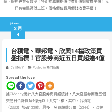
紹，服務專業有效率！特別推薦價格價位費用價錢收費平價！我
們有完整師傅工班，價格價位費用價錢收費平價！
Menu
2 月
4
台積電、華邦電、欣興14檔政策買
盤指標！官股券商近五日買超逾4億
by
stevin
Posted in
熱門新聞
Spread the love
據CMoney統計八大官股券商買超統計，八大官股券商近五個
交易日合計買超4億元以上共有14檔，其中，台積電
（2330）加碼133億元最多，另買超華邦電（2344）、欣興