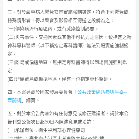
三、對於嚴重病人緊急安置實施強制鑑定，符合下列緊急或
特殊情形者，得以聲音及影像相互傳送之設備為之：
(一)傳染病流行疫區內，或有感染控制必要。
(二)災害事件、交通因素或其他不可抗力之原因，致指定之精
神科專科醫師（以下稱指定專科醫師）無法到場實施強制鑑
定。
(三)離島或偏遠地區，無指定專科醫師得以到場實施強制鑑
定。
(四)非屬離島或偏遠地區，僅有一位指定專科醫師。
四、本案另載於國家發展委員會「
公共政策網站參與平臺─
眾開講
」網頁。
五、對於本公告內容如有任何意見或修正建議者，請於本公
告刊登公報次日起60日內陳述意見或洽詢：
(一)承辦單位：衛生福利部心理健康司
(二)地址：臺北市南港區忠孝東路六段488號7樓