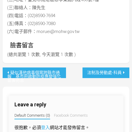
(三)聯絡人：陳先生
(四)電話：(02)8590-7694
(五)傳真：(02)8590-7080
(六)電子郵件：moruei@mohw.gov.tw
臉書留言
(總共瀏覽 1 次數, 今天瀏覽 1 次數 )
文
疑似漢他病毒個案跨縣市通
法制及勞動處-科員
報 基市府啟動防疫應變強化
鼠害防治
章
導
Leave a reply
覽
Default Comments (0)
Facebook Comments
很抱歉，必須
登入
網站才能發佈留言。