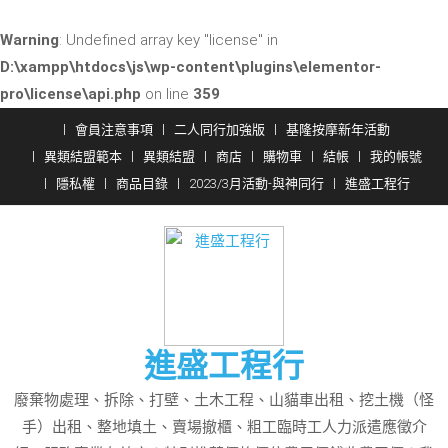
Warning
: Undefined array key "license" in
D:\xampp\htdocs\js\wp-content\plugins\elementor-
pro\license\api.php
on line
359
Skip
會員注意事項
二人同行加強版
基隆按摩新年活動
to
異類結盟範本
異類結盟
商店
購物車
結帳
我的帳號
content
隱私權
商品目錄
2023/3月活動-與神同行
進盛工程行
進盛工程行
廢棄物處理、拆除、打壁、土木工程、山貓車出租、挖土機（怪
手）出租、整地填土、賣場撤櫃、粗工臨時工人力派遣應徵介