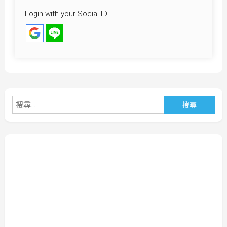
Login with your Social ID
搜
尋
關
鍵
字: