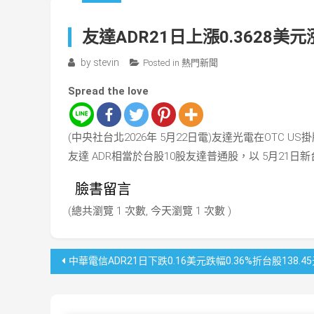
友達ADR21日上漲0.3628美元漲
by
stevin
Posted in
熱門新聞
Spread the love
(中央社台北2026年 5月22日電)友達光電在OTC US掛
友達 ADR相當於台股10股友達普通股，以 5月21日新
臉書留言
(總共瀏覽 1 次數, 今天瀏覽 1 次數 )
文
中華電信ADR21日下跌0.16美元跌幅0.36%折台股138.4
章