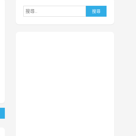
搜
尋
關
鍵
字: