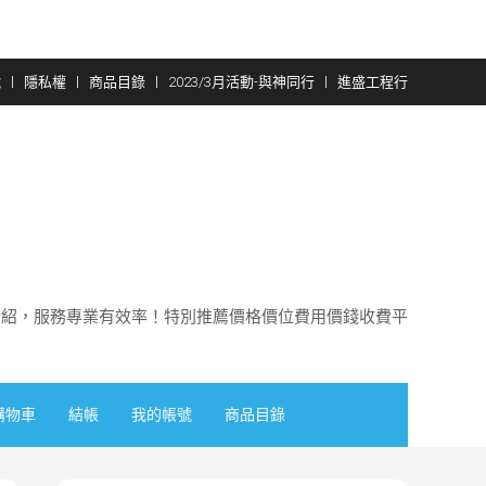
號
隱私權
商品目錄
2023/3月活動-與神同行
進盛工程行
介紹，服務專業有效率！特別推薦價格價位費用價錢收費平
購物車
結帳
我的帳號
商品目錄