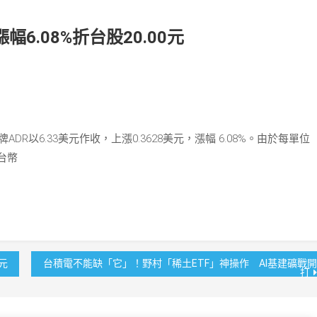
幅6.08%折台股20.00元
牌ADR以6.33美元作收，上漲0.3628美元，漲幅 6.08%。由於每單位
台幣
5元
台積電不能缺「它」！野村「稀土ETF」神操作 AI基建礦戰開
打