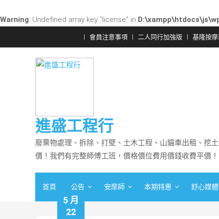
Warning
: Undefined array key "license" in
D:\xampp\htdocs\js\wp
Skip
會員注意事項
二人同行加強版
基隆按摩
to
content
進盛工程行
廢棄物處理、拆除、打壁、土木工程、山貓車出租、挖土
價！我們有完整師傅工班，價格價位費用價錢收費平價！
首頁
公告
安摩師
本期特惠
舒心媒體
5 月
22