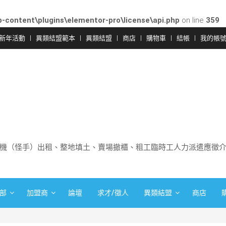
-content\plugins\elementor-pro\license\api.php
on line
359
新年活動
異類結盟範本
異類結盟
商店
購物車
結帳
我的帳
機（怪手）出租、整地填土、賣場撤櫃、粗工臨時工人力派遣應徵
部
加盟商
論壇
求才/徵人
異類結盟
商店