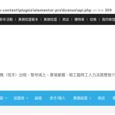
-content\plugins\elementor-pro\license\api.php
on line
359
新年活動
異類結盟範本
異類結盟
商店
購物車
結帳
我的帳
機（怪手）出租、整地填土、賣場撤櫃、粗工臨時工人力派遣應徵
部
加盟商
論壇
求才/徵人
異類結盟
商店