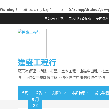
Warning
: Undefined array key "license" in
D:\xampp\htdocs\js\wp
Skip
會員注意事項
二人同行加強版
基隆按摩
to
content
進盛工程行
廢棄物處理、拆除、打壁、土木工程、山貓車出租、挖土
價！我們有完整師傅工班，價格價位費用價錢收費平價！
首頁
公告
安摩師
本期特惠
舒心媒體
5 月
22