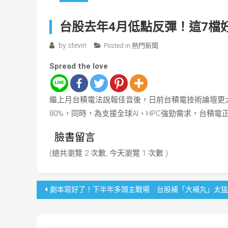
台股去年4月低點反彈！這7檔
by
stevin
Posted in
熱門新聞
Spread the love
繼上月台積電法說報佳音後，日前台積電技術論壇更大
80%，同時，為支援全球AI、HPC強勁需求，台積電
臉書留言
(總共瀏覽 2 次數, 今天瀏覽 1 次數 )
文
劇本寫好了！下半年多頭主戰場 台股補「大補丸」太猛
章