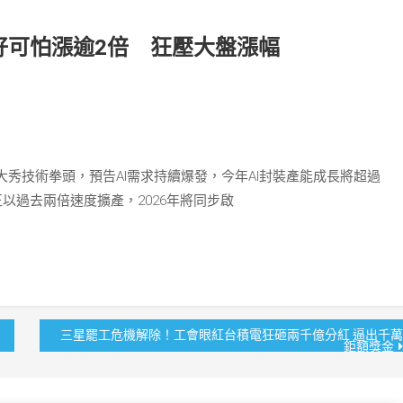
好可怕漲逾2倍 狂壓大盤漲幅
秀技術拳頭，預告AI需求持續爆發，今年AI封裝產能成長將超過
正以過去兩倍速度擴產，2026年將同步啟
三星罷工危機解除！工會眼紅台積電狂砸兩千億分紅 逼出千萬
鉅額獎金