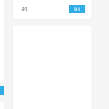
搜
尋
關
鍵
字: