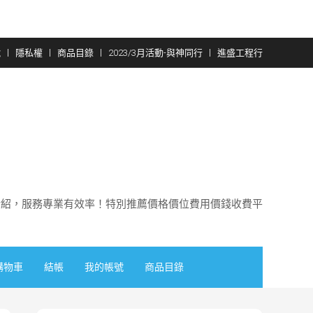
號
隱私權
商品目錄
2023/3月活動-與神同行
進盛工程行
介紹，服務專業有效率！特別推薦價格價位費用價錢收費平
購物車
結帳
我的帳號
商品目錄